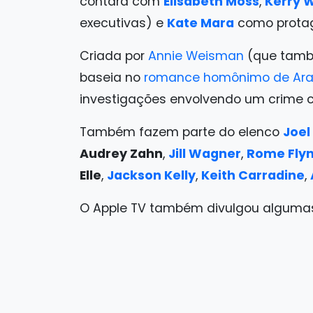
contará com
Elisabeth Moss
,
Kerry 
executivas) e
Kate Mara
como protag
Criada por
Annie Weisman
(que tam
baseia no
romance homônimo de Aram
investigações envolvendo um crime
Também fazem parte do elenco
Joel
Audrey Zahn
,
Jill Wagner
,
Rome Fly
Elle
,
Jackson Kelly
,
Keith Carradine
,
O Apple TV também divulgou alguma