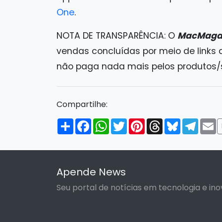
One
.
NOTA DE TRANSPARÊNCIA: O
MacMaga
vendas concluídas por meio de links
não paga nada mais pelos produtos/se
Compartilhe:
Compartilhar
Facebook
WhatsApp
Twitter
Pinterest
Threads
Bluesky
Tele
E
Apende News
Seu portal de notícias em tecnologia e ino