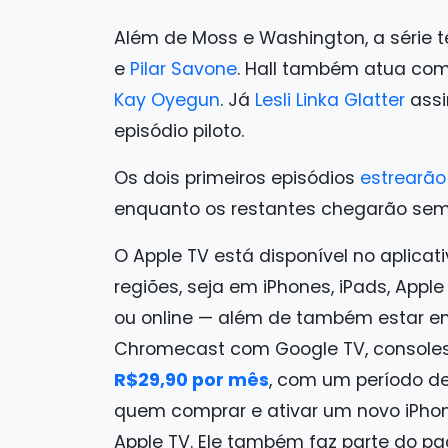
Além de Moss e Washington, a série 
e
Pilar Savone
. Hall também atua como
Kay Oyegun
. Já
Lesli Linka Glatter
assi
episódio piloto.
Os dois primeiros episódios
estrearã
enquanto os restantes chegarão sema
O Apple TV está disponível no aplicat
regiões, seja em iPhones, iPads, Apple
ou online — além de também estar em
Chromecast com Google TV, consoles 
R$29,90 por mês
, com um período de 
quem comprar e ativar um novo iPhon
Apple TV. Ele também faz parte do p