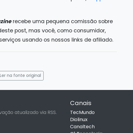
zine
recebe uma pequena comissão sobre
 deste post, mas você, como consumidor,
rviços usando os nossos links de afiliado.
gram
mail
Ler na fonte original
Canais
vação atualizado via RSS.
TecMundo
Diolinux
Canaltech