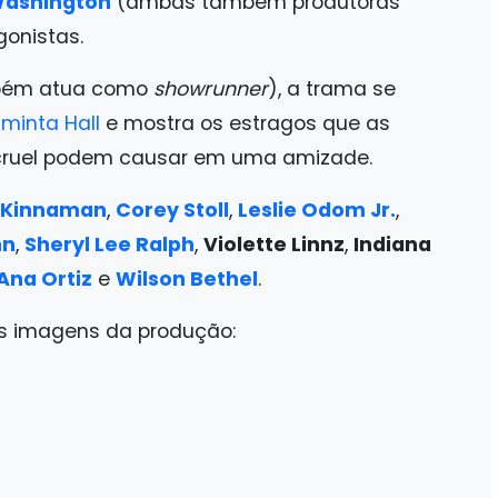
Washington
(ambas também produtoras
onistas.
bém atua como
showrunner
), a trama se
inta Hall
e mostra os estragos que as
 cruel podem causar em uma amizade.
 Kinnaman
,
Corey Stoll
,
Leslie Odom Jr.
,
nn
,
Sheryl Lee Ralph
,
Violette Linnz
,
Indiana
Ana Ortiz
e
Wilson Bethel
.
s imagens da produção: