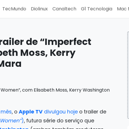
TecMundo
Diolinux
Canaltech
G1 Tecnologia
Mac 
railer de “Imperfect
eth Moss, Kerry
 Mara
o mês
, o
Apple TV
divulgou hoje
o trailer de
t Women”
)
, futura série do serviço que