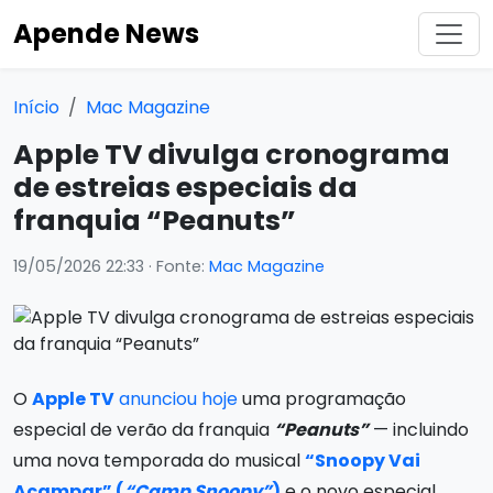
Apende News
Início
Mac Magazine
Apple TV divulga cronograma
de estreias especiais da
franquia “Peanuts”
19/05/2026 22:33
· Fonte:
Mac Magazine
O
Apple TV
anunciou hoje
uma programação
especial de verão da franquia
“Peanuts”
— incluindo
uma nova temporada do musical
“Snoopy Vai
Acampar” (
“Camp Snoopy”
)
e o novo especial