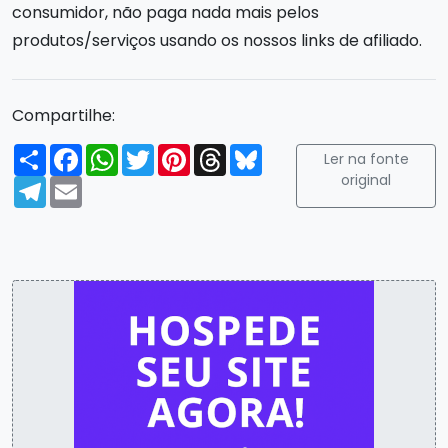
consumidor, não paga nada mais pelos
produtos/serviços usando os nossos links de afiliado.
Compartilhe:
Compartilhar
Facebook
WhatsApp
Twitter
Pinterest
Threads
Bluesky
Ler na fonte
original
Telegram
Email