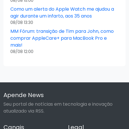
08/08 15:00
Como um alerta do Apple Watch me ajudou a
agir durante um infarto, aos 35 anos
08/08 13:30
MM Fórum: transição de Tim para John, como
comprar AppleCare+ para MacBook Pro e
mais!
08/08 12:00
Apende News
Seu portal de notícias em tecnologia e inovação
atualizado via RSS.
Canais
Legal