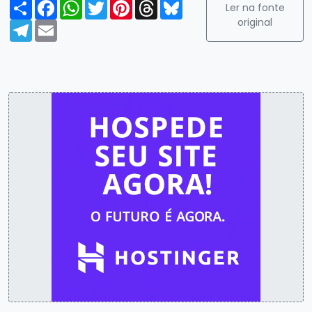
Compartilhar
Facebook
WhatsApp
Twitter
Pinterest
Threads
Bluesky
Ler na fonte
original
Telegram
Email