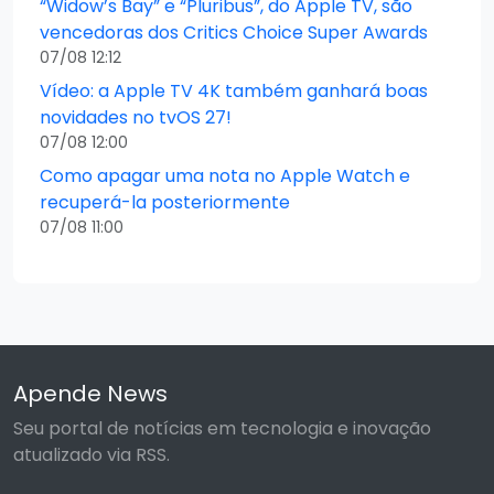
“Widow’s Bay” e “Pluribus”, do Apple TV, são
vencedoras dos Critics Choice Super Awards
07/08 12:12
Vídeo: a Apple TV 4K também ganhará boas
novidades no tvOS 27!
07/08 12:00
Como apagar uma nota no Apple Watch e
recuperá-la posteriormente
07/08 11:00
Apende News
Seu portal de notícias em tecnologia e inovação
atualizado via RSS.