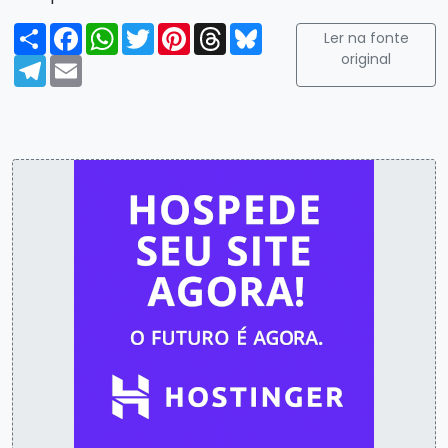
Compartilhar
Facebook
WhatsApp
Twitter
Pinterest
Threads
Bluesky
Ler na fonte
original
Telegram
Email