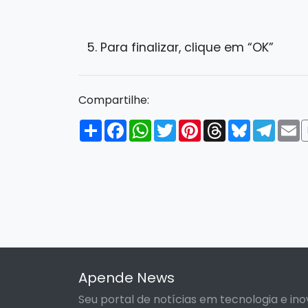
Para finalizar, clique em “OK”
Compartilhe:
Compartilhar
Facebook
WhatsApp
Twitter
Pinterest
Threads
Bluesky
Tele
E
Apende News
Seu portal de notícias em tecnologia e ino