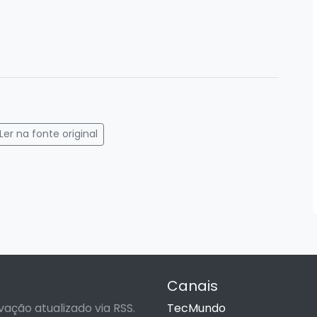
gram
mail
Ler na fonte original
Canais
vação atualizado via RSS.
TecMundo