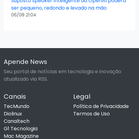
Suposto speaker inteligente da OpenAI poderá
ser pequeno, redondo e levado na mão
06/08 21:04
Apende News
Seu portal de notícias em tecnologia e inovação
atualizado via RSS.
Canais
Legal
TecMundo
Política de Privacidade
Diolinux
Termos de Uso
Canaltech
G1 Tecnologia
Mac Magazine