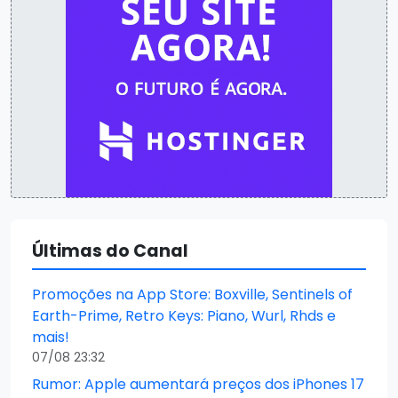
Últimas do Canal
Promoções na App Store: Boxville, Sentinels of
Earth-Prime, Retro Keys: Piano, Wurl, Rhds e
mais!
07/08 23:32
Rumor: Apple aumentará preços dos iPhones 17