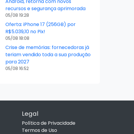
Android, retorna com novos
recursos e segurança aprimorada
05/08 19:28
Oferta: iPhone 17 (256GB) por
R$5.039,10 no Pix!
05/08 18:08
Crise de memórias: fornecedoras já
teriam vendido toda a sua produção
para 2027
05/08 16:52
Legal
Política de Privacidade
Termos de Uso