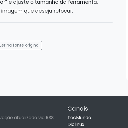
car” e ajuste o tamanho da ferramenta.
a imagem que deseja retocar.
gram
mail
Ler na fonte original
Canais
vação atualizado via RSS.
TecMundo
Diolinux