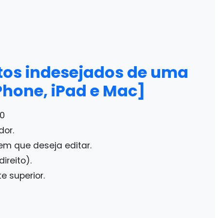
os indesejados de uma
Phone, iPad e Mac]
30
dor.
m que deseja editar.
ireito).
e superior.