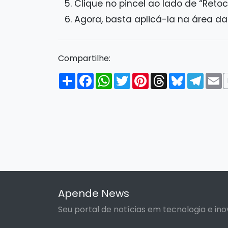
Clique no pincel ao lado de “Reto
Agora, basta aplicá-la na área d
Compartilhe:
Compartilhar
Facebook
WhatsApp
Twitter
Pinterest
Threads
Bluesky
Tele
E
Apende News
Seu portal de notícias em tecnologia e ino