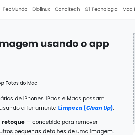
TecMundo
Diolinux
Canaltech
G1 Tecnologia
Mac 
imagem usando o app
ários de iPhones, iPads e Macs possam
s usando a ferramenta
Limpeza (
Clean Up
)
.
e
retoque
— concebido para remover
e outros pequenas detalhes de uma imagem.