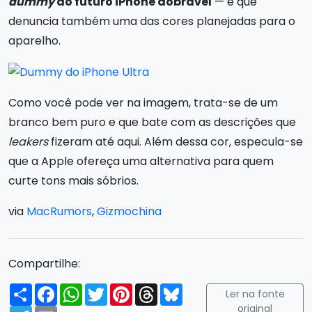
dummy
do futuro iPhone dobrável
— e que
denuncia também uma das cores planejadas para o
aparelho.
Como você pode ver na imagem, trata-se de um
branco bem puro e que bate com as descrições que
leakers
fizeram até aqui. Além dessa cor, especula-se
que a Apple ofereça uma alternativa para quem
curte tons mais sóbrios.
via
MacRumors
,
Gizmochina
Compartilhe:
Compartilhar
Facebook
WhatsApp
Twitter
Pinterest
Threads
Bluesky
Ler na fonte
original
Telegram
Email