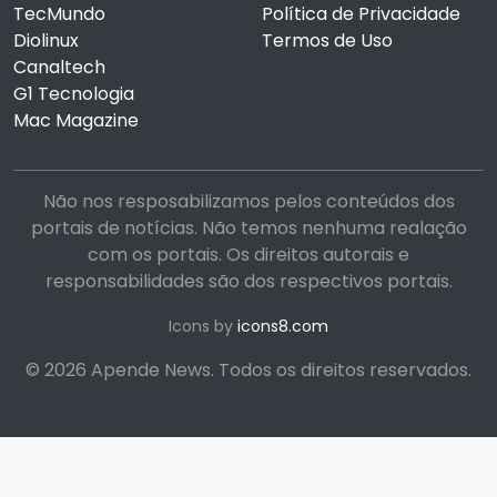
TecMundo
Política de Privacidade
Diolinux
Termos de Uso
Canaltech
G1 Tecnologia
Mac Magazine
Não nos resposabilizamos pelos conteúdos dos
portais de notícias. Não temos nenhuma realação
com os portais. Os direitos autorais e
responsabilidades são dos respectivos portais.
Icons by
icons8.com
© 2026 Apende News. Todos os direitos reservados.