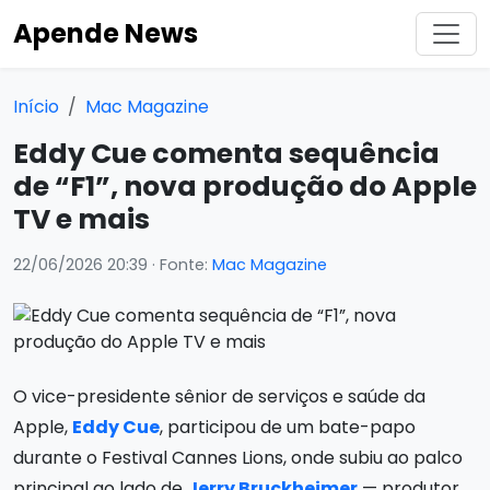
Apende News
Início
Mac Magazine
Eddy Cue comenta sequência
de “F1”, nova produção do Apple
TV e mais
22/06/2026 20:39
· Fonte:
Mac Magazine
O vice-presidente sênior de serviços e saúde da
Apple,
Eddy Cue
, participou de um bate-papo
durante o Festival Cannes Lions, onde subiu ao palco
principal ao lado de
Jerry Bruckheimer
— produtor