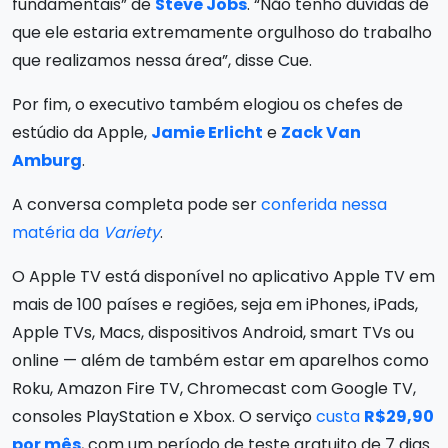
fundamentais” de
Steve Jobs
. “Não tenho dúvidas de
que ele estaria extremamente orgulhoso do trabalho
que realizamos nessa área”, disse Cue.
Por fim, o executivo também elogiou os chefes de
estúdio da Apple,
Jamie Erlicht
e
Zack Van
Amburg
.
A conversa completa pode ser
conferida nessa
matéria da
Variety
.
O Apple TV está disponível no aplicativo Apple TV em
mais de 100 países e regiões, seja em iPhones, iPads,
Apple TVs, Macs, dispositivos Android, smart TVs ou
online — além de também estar em aparelhos como
Roku, Amazon Fire TV, Chromecast com Google TV,
consoles PlayStation e Xbox. O serviço
custa
R$29,90
por mês
, com um período de teste gratuito de 7 dias.