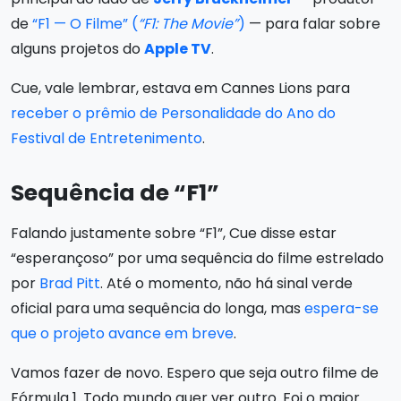
de
“F1 — O Filme” (
“F1: The Movie”
)
— para falar sobre
alguns projetos do
Apple TV
.
Cue, vale lembrar, estava em Cannes Lions para
receber o prêmio de Personalidade do Ano do
Festival de Entretenimento
.
Sequência de “F1”
Falando justamente sobre “F1”, Cue disse estar
“esperançoso” por uma sequência do filme estrelado
por
Brad Pitt
. Até o momento, não há sinal verde
oficial para uma sequência do longa, mas
espera-se
que o projeto avance em breve
.
Vamos fazer de novo. Espero que seja outro filme de
Fórmula 1. Todo mundo quer ver outro. Foi o maior