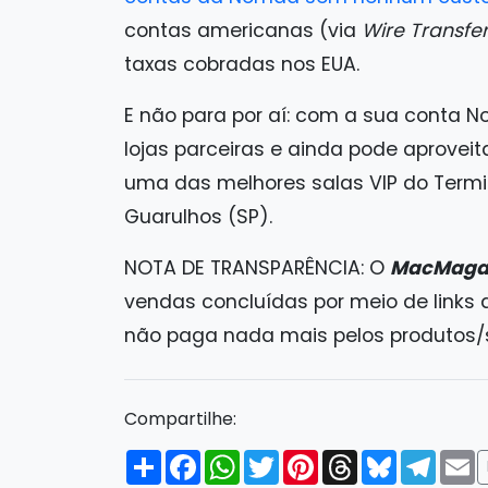
contas americanas (via
Wire Transfe
taxas cobradas nos EUA.
E não para por aí: com a sua conta
lojas parceiras e ainda pode aproveit
uma das melhores salas VIP do Termin
Guarulhos (SP).
NOTA DE TRANSPARÊNCIA: O
MacMaga
vendas concluídas por meio de links
não paga nada mais pelos produtos/se
Compartilhe:
Compartilhar
Facebook
WhatsApp
Twitter
Pinterest
Threads
Bluesky
Tele
E