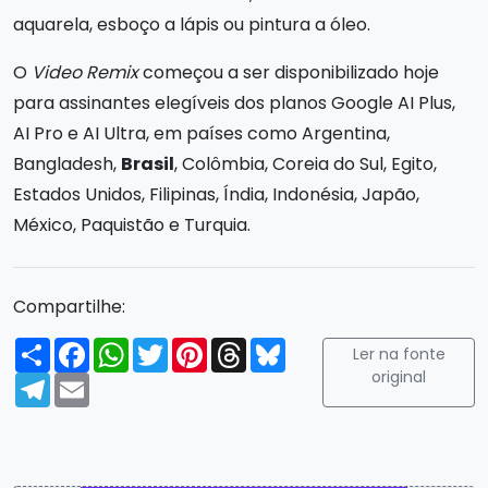
aquarela, esboço a lápis ou pintura a óleo.
O
Video Remix
começou a ser disponibilizado hoje
para assinantes elegíveis dos planos Google AI Plus,
AI Pro e AI Ultra, em países como Argentina,
Bangladesh,
Brasil
, Colômbia, Coreia do Sul, Egito,
Estados Unidos, Filipinas, Índia, Indonésia, Japão,
México, Paquistão e Turquia.
Compartilhe:
Compartilhar
Facebook
WhatsApp
Twitter
Pinterest
Threads
Bluesky
Ler na fonte
original
Telegram
Email