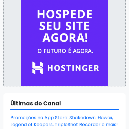
Últimas do Canal
Promoções na App Store: Shakedown: Hawaii,
Legend of Keepers, TripleShot Recorder e mais!