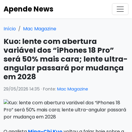
Apende News
Início
Mac Magazine
Kuo: lente com abertura
variável dos “iPhones 18 Pro”
será 50% mais cara; lente ultra-
angular passará por mudança
em 2028
29/05/2026 14:35
· Fonte:
Mac Magazine
O analista
Ming-Chi Kuo
voltou a falar hoje sobre a