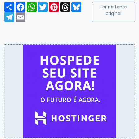
Compartilhar
Facebook
WhatsApp
Twitter
Pinterest
Threads
Bluesky
Ler na fonte
original
Telegram
Email