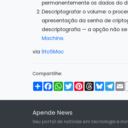
permanentemente os dados do di
Descriptografar o volume: o proce
apresentação da senha de cripto
descriptografia — a opção não se
Machine
.
via
9to5Mac
Compartilhe:
Compartilhar
Facebook
WhatsApp
Twitter
Pinterest
Threads
Bluesky
Tele
E
Apende News
Seu portal de notícias em tecnologia e ino