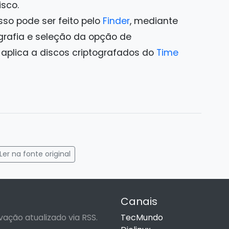
sco.
sso pode ser feito pelo
Finder
, mediante
grafia e seleção da opção de
 aplica a discos criptografados do
Time
gram
mail
Ler na fonte original
Canais
vação atualizado via RSS.
TecMundo