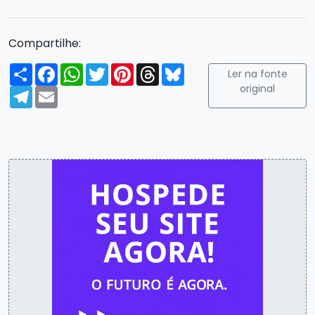
Compartilhe:
Compartilhar
Facebook
WhatsApp
Twitter
Pinterest
Threads
Bluesky
Ler na fonte
original
Telegram
Email