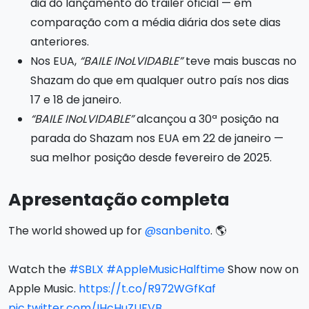
dia do lançamento do trailer oficial — em
comparação com a média diária dos sete dias
anteriores.
Nos EUA,
“BAILE INoLVIDABLE”
teve mais buscas no
Shazam do que em qualquer outro país nos dias
17 e 18 de janeiro.
“BAILE INoLVIDABLE”
alcançou a 30ª posição na
parada do Shazam nos EUA em 22 de janeiro —
sua melhor posição desde fevereiro de 2025.
Apresentação completa
The world showed up for
@sanbenito
. 🌎
Watch the
#SBLX
#AppleMusicHalftime
Show now on
Apple Music.
https://t.co/R972WGfKaf
pic.twitter.com/IHcHuZUFVB