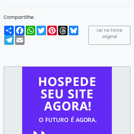
Compartilhe:
Compartilhar
Facebook
WhatsApp
Twitter
Pinterest
Threads
Bluesky
Ler na fonte
original
Telegram
Email