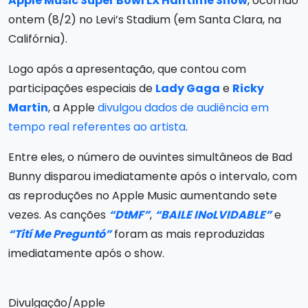
Apple Music Super Bowl LX Halftime Show
, ocorrido
ontem (8/2) no Levi’s Stadium (em Santa Clara, na
Califórnia).
Logo após a apresentação, que contou com
participações especiais de
Lady Gaga
e
Ricky
Martin
, a Apple
divulgou dados de audiência em
tempo real referentes ao artista
.
Entre eles, o número de ouvintes simultâneos de Bad
Bunny disparou imediatamente após o intervalo, com
as reproduções no Apple Music aumentando sete
vezes. As canções
“DtMF”
,
“BAILE INoLVIDABLE”
e
“Tití Me Preguntó”
foram as mais reproduzidas
imediatamente após o show.
Divulgação/Apple