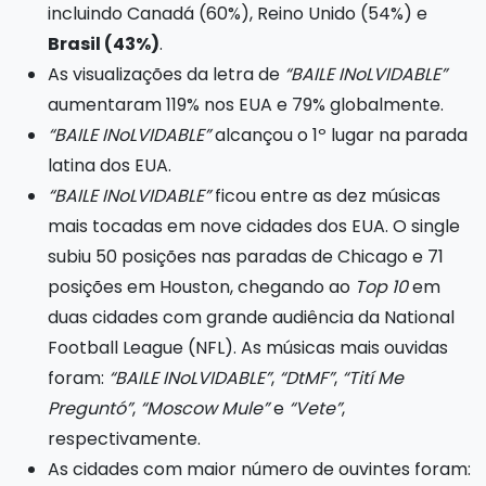
incluindo Canadá (60%), Reino Unido (54%) e
Brasil (43%)
.
As visualizações da letra de
“BAILE INoLVIDABLE”
aumentaram 119% nos EUA e 79% globalmente.
“BAILE INoLVIDABLE”
alcançou o 1º lugar na parada
latina dos EUA.
“BAILE INoLVIDABLE”
ficou entre as dez músicas
mais tocadas em nove cidades dos EUA. O single
subiu 50 posições nas paradas de Chicago e 71
posições em Houston, chegando ao
Top 10
em
duas cidades com grande audiência da National
Football League (NFL). As músicas mais ouvidas
foram:
“BAILE INoLVIDABLE”
,
“DtMF”
,
“Tití Me
Preguntó”
,
“Moscow Mule”
e
“Vete”
,
respectivamente.
As cidades com maior número de ouvintes foram: