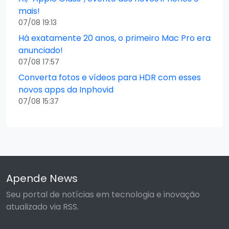
mais!
07/08 19:13
Há exatamente 20 anos, o primeiro Mac Pro era
anunciado!
07/08 17:57
Converta fotos e vídeos para HDR com esses
novos apps da Inphovid
07/08 15:37
Apende News
Seu portal de notícias em tecnologia e inovação
atualizado via RSS.