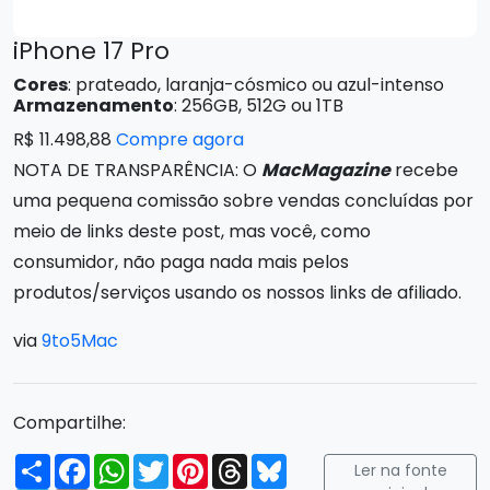
iPhone 17 Pro
Cores
: prateado, laranja-cósmico ou azul-intenso
Armazenamento
: 256GB, 512G ou 1TB
R$ 11.498,88
Compre agora
NOTA DE TRANSPARÊNCIA: O
MacMagazine
recebe
uma pequena comissão sobre vendas concluídas por
meio de links deste post, mas você, como
consumidor, não paga nada mais pelos
produtos/serviços usando os nossos links de afiliado.
via
9to5Mac
Compartilhe:
Compartilhar
Facebook
WhatsApp
Twitter
Pinterest
Threads
Bluesky
Ler na fonte