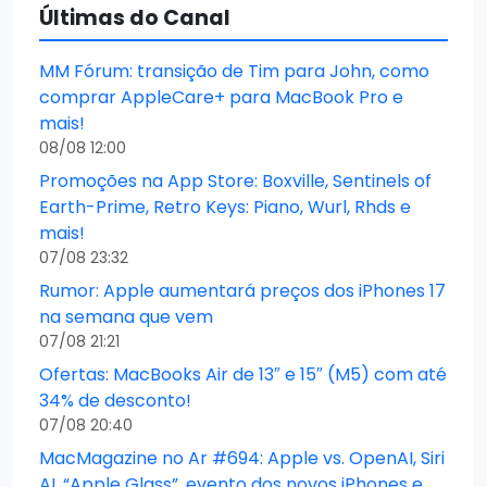
Últimas do Canal
MM Fórum: transição de Tim para John, como
comprar AppleCare+ para MacBook Pro e
mais!
08/08 12:00
Promoções na App Store: Boxville, Sentinels of
Earth-Prime, Retro Keys: Piano, Wurl, Rhds e
mais!
07/08 23:32
Rumor: Apple aumentará preços dos iPhones 17
na semana que vem
07/08 21:21
Ofertas: MacBooks Air de 13″ e 15″ (M5) com até
34% de desconto!
07/08 20:40
MacMagazine no Ar #694: Apple vs. OpenAI, Siri
AI, “Apple Glass”, evento dos novos iPhones e