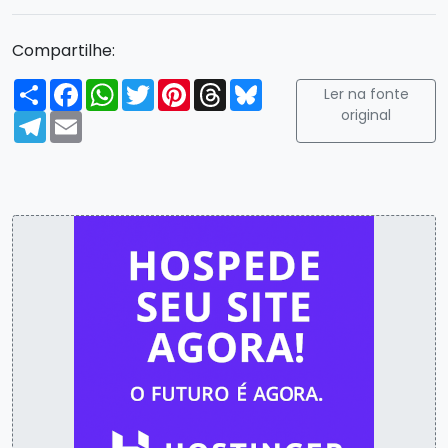
Compartilhe:
Compartilhar
Facebook
WhatsApp
Twitter
Pinterest
Threads
Bluesky
Ler na fonte
original
Telegram
Email