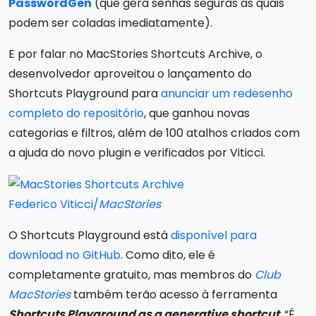
PasswordGen
(que gera senhas seguras as quais
podem ser coladas imediatamente).
E por falar no MacStories Shortcuts Archive, o
desenvolvedor aproveitou o lançamento do
Shortcuts Playground para
anunciar um redesenho
completo do repositório
, que ganhou novas
categorias e filtros, além de 100 atalhos criados com
a ajuda do novo plugin e verificados por Viticci.
Federico Viticci/
MacStories
O Shortcuts Playground está
disponível para
download no GitHub
. Como dito, ele é
completamente gratuito, mas membros do
Club
MacStories
também terão acesso à ferramenta
Shortcuts Playground as a generative shortcut
. “É