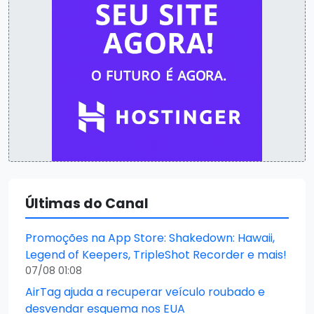
Últimas do Canal
Promoções na App Store: Shakedown: Hawaii,
Legend of Keepers, TripleShot Recorder e mais!
07/08 01:08
AirTag ajuda a recuperar veículo roubado e
desvendar esquema nos EUA