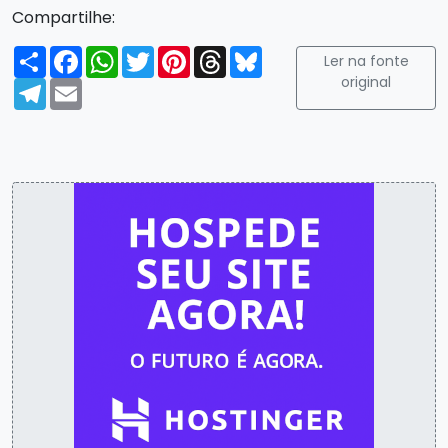
Compartilhe:
Compartilhar
Facebook
WhatsApp
Twitter
Pinterest
Threads
Bluesky
Ler na fonte
original
Telegram
Email