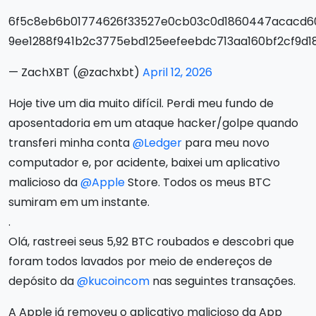
6f5c8eb6b01774626f33527e0cb03c0d1860447acacd60
9ee1288f941b2c3775ebd125eefeebdc713aa160bf2cf9d1
— ZachXBT (@zachxbt)
April 12, 2026
Hoje tive um dia muito difícil. Perdi meu fundo de
aposentadoria em um ataque hacker/golpe quando
transferi minha conta
@Ledger
para meu novo
computador e, por acidente, baixei um aplicativo
malicioso da
@Apple
Store. Todos os meus BTC
sumiram em um instante.
.
Olá, rastreei seus 5,92 BTC roubados e descobri que
foram todos lavados por meio de endereços de
depósito da
@kucoincom
nas seguintes transações.
A Apple já removeu o aplicativo malicioso da App