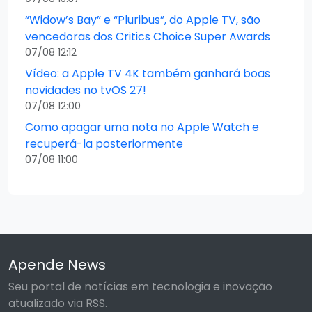
“Widow’s Bay” e “Pluribus”, do Apple TV, são
vencedoras dos Critics Choice Super Awards
07/08 12:12
Vídeo: a Apple TV 4K também ganhará boas
novidades no tvOS 27!
07/08 12:00
Como apagar uma nota no Apple Watch e
recuperá-la posteriormente
07/08 11:00
Apende News
Seu portal de notícias em tecnologia e inovação
atualizado via RSS.