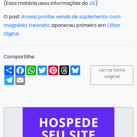
(Essa matéria usou informações do
G1
.)
O post
Anvisa proíbe venda de suplemento com
magnésio treonato
apareceu primeiro em
Olhar
Digital
.
Compartilhe:
Compartilhar
Facebook
WhatsApp
Twitter
Pinterest
Threads
Bluesky
Ler na fonte
original
Telegram
Email