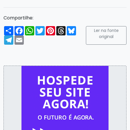
Compartilhe:
Compartilhar
Facebook
WhatsApp
Twitter
Pinterest
Threads
Bluesky
Ler na fonte
original
Telegram
Email