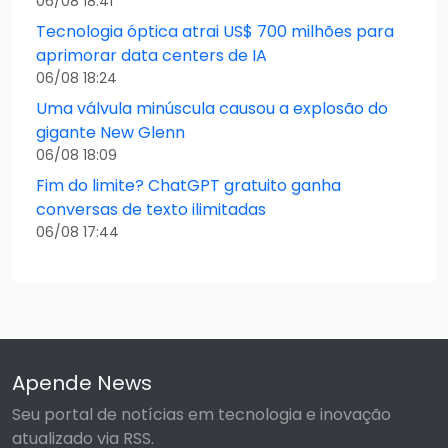
06/08 18:41
Tecnologia óptica atrai US$ 700 milhões para
aprimorar data centers de IA
06/08 18:24
Uma válvula minúscula causou a explosão do
gigante New Glenn
06/08 18:09
Fim do limite? ChatGPT gratuito ganha
conversas de texto ilimitadas
06/08 17:44
Apende News
Seu portal de notícias em tecnologia e inovação
atualizado via RSS.