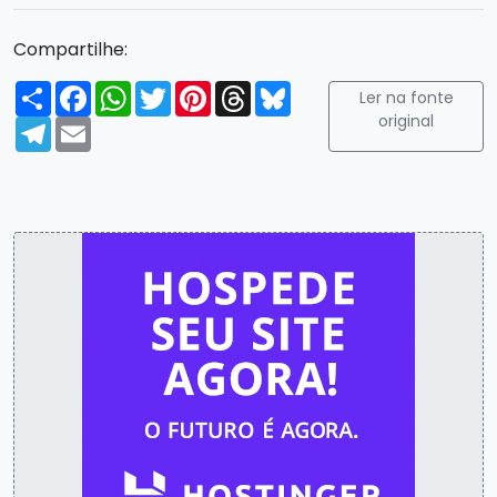
Compartilhe:
Compartilhar
Facebook
WhatsApp
Twitter
Pinterest
Threads
Bluesky
Ler na fonte
original
Telegram
Email