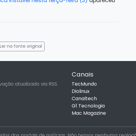
ca instável nesta terça-feira (3)
apareceu
gram
mail
Ler na fonte original
Canais
vação atualizado via RSS.
TecMundo
Diolinux
Canaltech
G1 Tecnologia
Mac Magazine
dos dos portais de notícias. Não temos nenhuma realação 