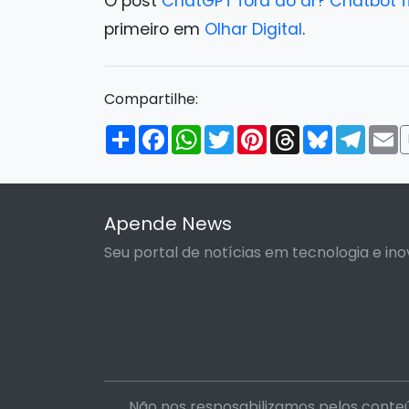
O post
ChatGPT fora do ar? Chatbot fi
primeiro em
Olhar Digital
.
Compartilhe:
Compartilhar
Facebook
WhatsApp
Twitter
Pinterest
Threads
Bluesky
Tele
E
Apende News
Seu portal de notícias em tecnologia e ino
Não nos resposabilizamos pelos conteú