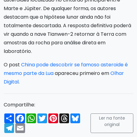
Marte e Júpiter. De qualquer forma, os autores
destacam que a hipótese lunar ainda não foi
totalmente descartada. A resposta definitiva poderá
vir quando a nave Tianwen-2 retornar à Terra com
amostras da rocha para análise direta em
laboratório.
O post
China pode descobrir se famoso asteroide é
mesmo parte da Lua
apareceu primeiro em
Olhar
Digital
.
Compartilhe:
Compartilhar
Facebook
WhatsApp
Twitter
Pinterest
Threads
Bluesky
Ler na fonte
original
Telegram
Email