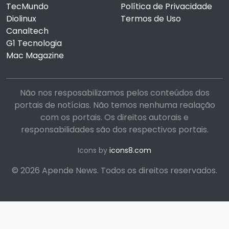
TecMundo
Política de Privacidade
Diolinux
Termos de Uso
Canaltech
G1 Tecnologia
Mac Magazine
Não nos resposabilizamos pelos conteúdos dos
portais de notícias. Não temos nenhuma realação
com os portais. Os direitos autorais e
responsabilidades são dos respectivos portais.
Icons by
icons8.com
© 2026 Apende News. Todos os direitos reservados.