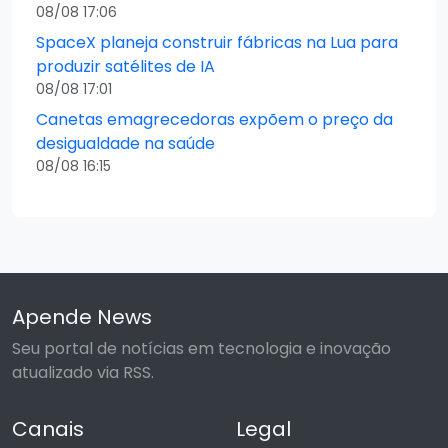
08/08 17:06
SpaceX planeja construir fábricas na Lua para
produzir satélites de IA
08/08 17:01
Canetas emagrecedoras expõem o preço da
desigualdade na saúde
08/08 16:15
Apende News
Seu portal de notícias em tecnologia e inovação
atualizado via RSS.
Canais
Legal