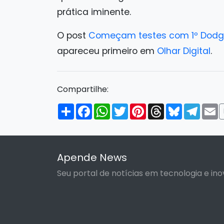
prática iminente.
O post
Começam testes com 1º Dodge
apareceu primeiro em
Olhar Digital
.
Compartilhe:
Compartilhar
Facebook
WhatsApp
Twitter
Pinterest
Threads
Bluesky
Tele
E
Apende News
Seu portal de notícias em tecnologia e ino