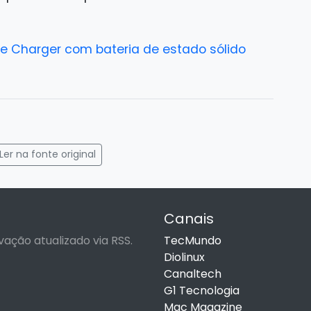
 Charger com bateria de estado sólido
gram
mail
Ler na fonte original
Canais
vação atualizado via RSS.
TecMundo
Diolinux
Canaltech
G1 Tecnologia
Mac Magazine