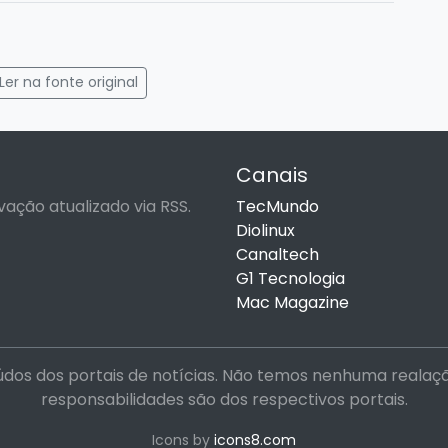
gram
mail
Ler na fonte original
Canais
vação atualizado via RSS.
TecMundo
Diolinux
Canaltech
G1 Tecnologia
Mac Magazine
dos dos portais de notícias. Não temos nenhuma realação 
responsabilidades são dos respectivos portais.
Icons by
icons8.com