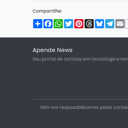
Compartilhe:
Compartilhar
Facebook
WhatsApp
Twitter
Pinterest
Threads
Bluesky
Tele
E
Apende News
Seu portal de notícias em tecnologia e ino
Não nos resposabilizamos pelos conteú