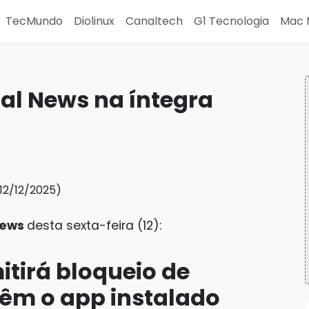
TecMundo
Diolinux
Canaltech
G1 Tecnologia
Mac 
tal News na íntegra
 News
desta sexta-feira (12):
itirá bloqueio de
têm o app instalado