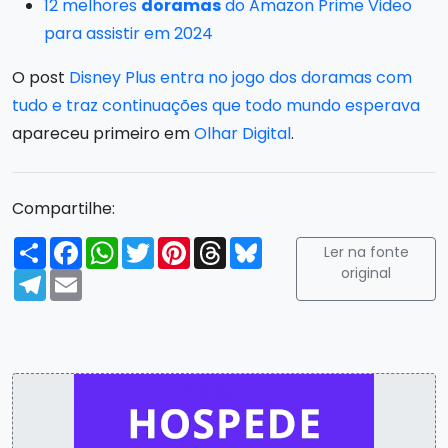
12 melhores
doramas
do Amazon Prime Video
para assistir em 2024
O post
Disney Plus entra no jogo dos doramas com
tudo e traz continuações que todo mundo esperava
apareceu primeiro em
Olhar Digital
.
Compartilhe:
Compartilhar
Facebook
WhatsApp
Twitter
Pinterest
Threads
Bluesky
Ler na fonte
original
Telegram
Email