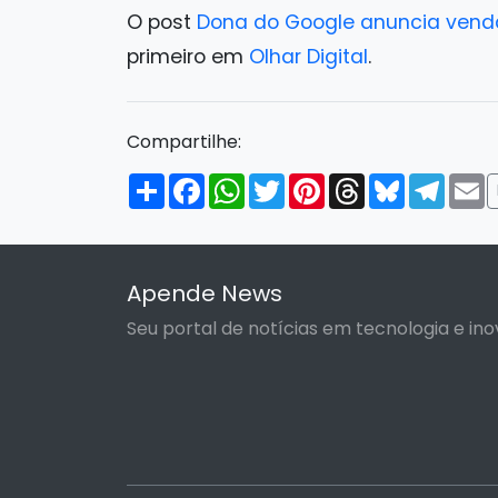
O post
Dona do Google anuncia venda
primeiro em
Olhar Digital
.
Compartilhe:
Compartilhar
Facebook
WhatsApp
Twitter
Pinterest
Threads
Bluesky
Tele
E
Apende News
Seu portal de notícias em tecnologia e ino