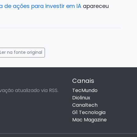
 de ações para investir em IA
apareceu
gram
mail
Ler na fonte original
Canais
vação atualizado via RSS.
TecMundo
Diolinux
Canaltech
G1 Tecnologia
Mac Magazine