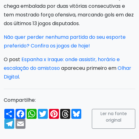
chega embalada por duas vitórias consecutivas e
tem mostrado força ofensiva, marcando gols em dez
dos últimos 13 jogos disputados.
Não quer perder nenhuma partida do seu esporte
preferido? Confira os jogos de hoje!
O post
Espanha x Iraque: onde assistir, horário e
escalação do amistoso
apareceu primeiro em
Olhar
Digital
.
Compartilhe:
Compartilhar
Facebook
WhatsApp
Twitter
Pinterest
Threads
Bluesky
Ler na fonte
original
Telegram
Email