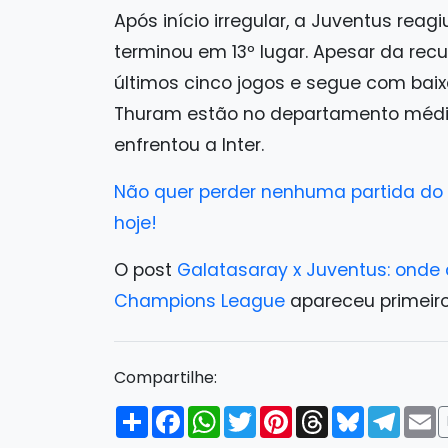
Após início irregular, a Juventus reagi
terminou em 13º lugar. Apesar da re
últimos cinco jogos e segue com baix
Thuram estão no departamento médico.
enfrentou a Inter.
Não quer perder nenhuma partida do s
hoje!
O post
Galatasaray x Juventus: onde a
Champions League
apareceu primei
Compartilhe:
Compartilhar
Facebook
WhatsApp
Twitter
Pinterest
Threads
Bluesky
Tele
E