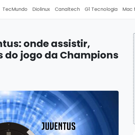
TecMundo
Diolinux
Canaltech
G1 Tecnologia
Mac 
us: onde assistir,
es do jogo da Champions