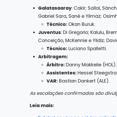
Galatasaaray
: Cakir; Sallai, Sán
Gabriel Sara, Sané e Yilmaz; Osim
Técnico:
Okan Buruk.
Juventus
: Di Gregorio; Kalulu, Bre
Conceição, McKennie e Yildiz; Davi
Técnico:
Luciano Spalletti.
Arbitragem:
Árbitro:
Danny Makkelie (HOL).
Assistentes:
Hessel Steegstra
VAR:
Bastian Dankert (ALE).
As escalações confirmadas são divul
Leia mais: