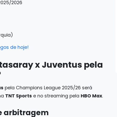
2025/2026
rquia)
ogos de hoje!
atasaray x Juventus pela
?
us
pela Champions League 2025/26 será
 na
TNT Sports
e no streaming pela
HBO Max
.
e arbitragem