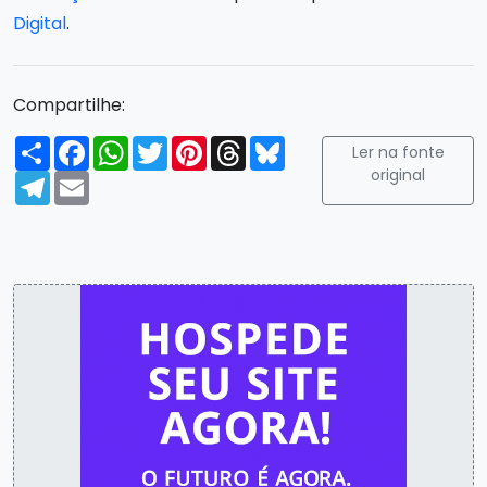
Digital
.
Compartilhe:
Compartilhar
Facebook
WhatsApp
Twitter
Pinterest
Threads
Bluesky
Ler na fonte
original
Telegram
Email