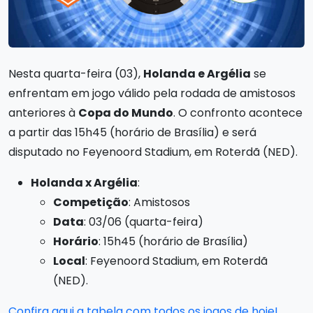
Nesta quarta-feira (03),
Holanda e Argélia
se
enfrentam em jogo válido pela rodada de amistosos
anteriores à
Copa do Mundo
. O confronto acontece
a partir das 15h45 (horário de Brasília) e será
disputado no Feyenoord Stadium, em Roterdã (NED).
Holanda x Argélia
:
Competição
: Amistosos
Data
: 03/06 (quarta-feira)
Horário
: 15h45 (horário de Brasília)
Local
: Feyenoord Stadium, em Roterdã
(NED).
Confira aqui a tabela com todos os jogos de hoje!