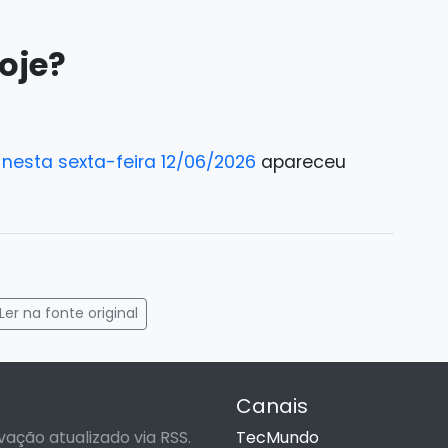
oje?
a nesta sexta-feira 12/06/2026
apareceu
gram
mail
Ler na fonte original
Canais
vação atualizado via RSS.
TecMundo