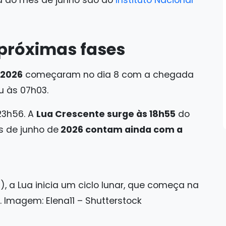
a do mês de junho são do
Instituto Nacional
 próximas fases
 2026
começaram no dia 8 com a chegada
u às 07h03.
23h56. A
Lua Crescente surge às 18h55
do
s de junho de
2026 contam ainda com a
, a Lua inicia um ciclo lunar, que começa na
 Imagem: Elena11 – Shutterstock