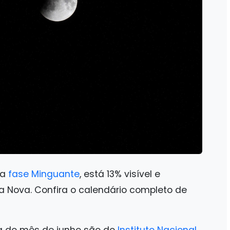
na
fase Minguante
, está 13% visível e
a Nova. Confira o calendário completo de