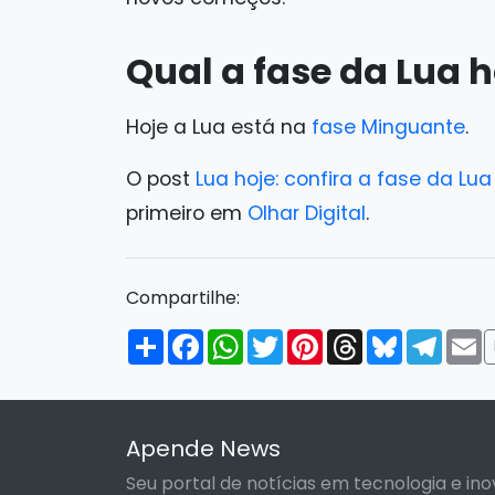
Qual a fase da Lua h
Hoje a Lua está na
fase Minguante
.
O post
Lua hoje: confira a fase da Lu
primeiro em
Olhar Digital
.
Compartilhe:
Compartilhar
Facebook
WhatsApp
Twitter
Pinterest
Threads
Bluesky
Tele
E
Apende News
Seu portal de notícias em tecnologia e ino