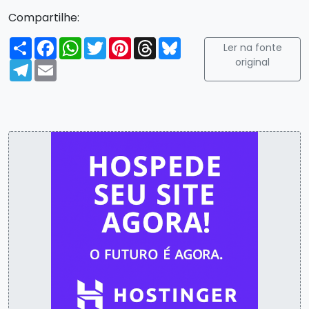
Compartilhe:
Compartilhar
Facebook
WhatsApp
Twitter
Pinterest
Threads
Bluesky
Ler na fonte
original
Telegram
Email