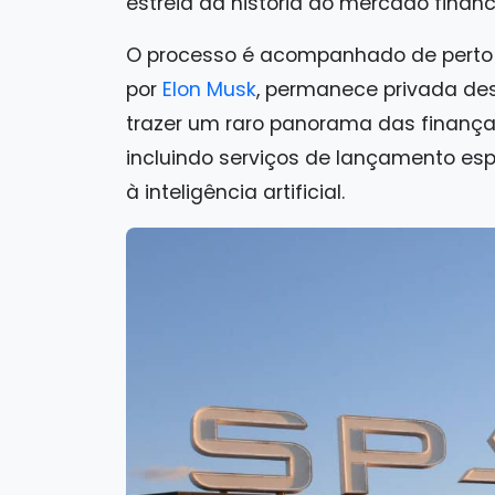
estreia da história do mercado financ
O processo é acompanhado de perto p
por
Elon Musk
, permanece privada de
trazer um raro panorama das finanç
incluindo serviços de lançamento espac
à inteligência artificial.