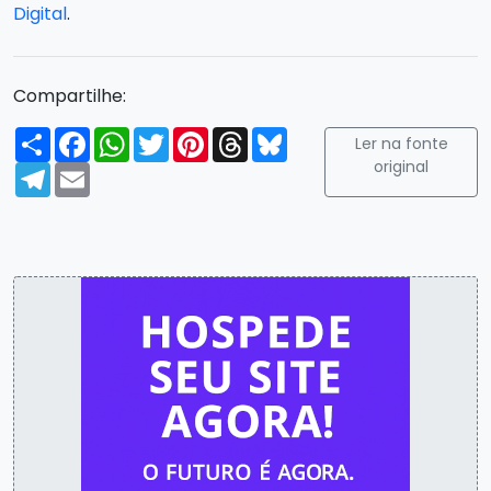
Digital
.
Compartilhe:
Compartilhar
Facebook
WhatsApp
Twitter
Pinterest
Threads
Bluesky
Ler na fonte
original
Telegram
Email