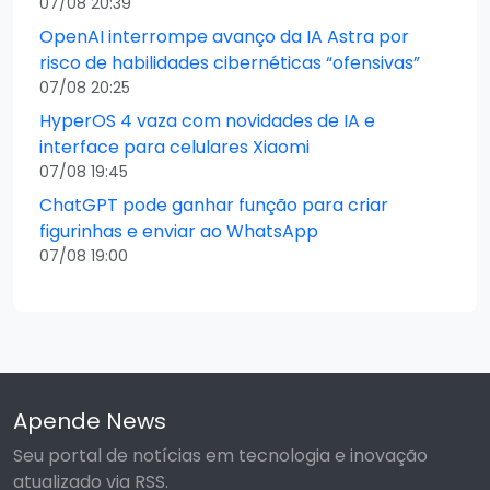
07/08 20:39
OpenAI interrompe avanço da IA Astra por
risco de habilidades cibernéticas “ofensivas”
07/08 20:25
HyperOS 4 vaza com novidades de IA e
interface para celulares Xiaomi
07/08 19:45
ChatGPT pode ganhar função para criar
figurinhas e enviar ao WhatsApp
07/08 19:00
Apende News
Seu portal de notícias em tecnologia e inovação
atualizado via RSS.