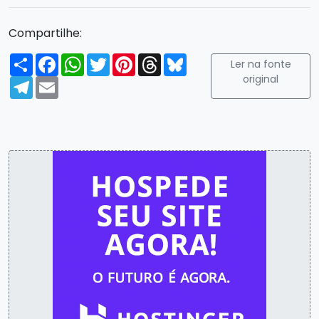
Compartilhe:
Compartilhar
Facebook
WhatsApp
Twitter
Pinterest
Threads
Bluesky
Ler na fonte
original
Telegram
Email