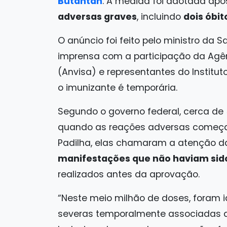
Butantan
. A medida foi adotada apó
adversas graves
, incluindo
dois óbi
O anúncio foi feito pelo ministro da S
imprensa com a participação da Agênc
(Anvisa) e representantes do Instit
o imunizante é temporária.
Segundo o governo federal, cerca de 
quando as reações adversas começar
Padilha, elas chamaram a atenção da
manifestações que não haviam sido 
realizados antes da aprovação.
“Neste meio milhão de doses, foram i
severas temporalmente associadas a