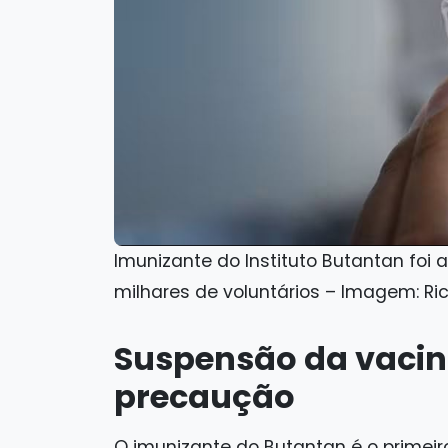
Imunizante do Instituto Butantan foi
milhares de voluntários – Imagem: R
Suspensão da vacin
precaução
O imunizante do Butantan é o primei