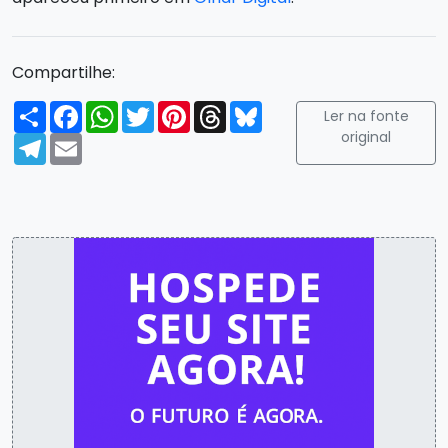
Compartilhe:
Compartilhar
Facebook
WhatsApp
Twitter
Pinterest
Threads
Bluesky
Ler na fonte
original
Telegram
Email