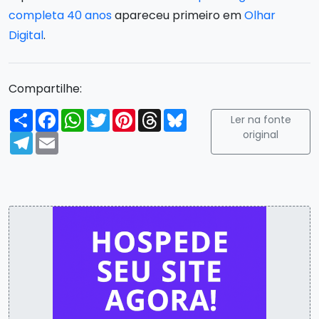
completa 40 anos
apareceu primeiro em
Olhar
Digital
.
Compartilhe:
Compartilhar
Facebook
WhatsApp
Twitter
Pinterest
Threads
Bluesky
Ler na fonte
original
Telegram
Email