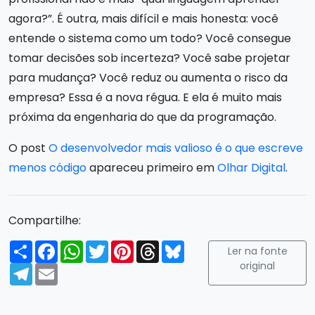
agora?”. É outra, mais difícil e mais honesta: você
entende o sistema como um todo? Você consegue
tomar decisões sob incerteza? Você sabe projetar
para mudança? Você reduz ou aumenta o risco da
empresa? Essa é a nova régua. E ela é muito mais
próxima da engenharia do que da programação.
O post
O desenvolvedor mais valioso é o que escreve
menos código
apareceu primeiro em
Olhar Digital
.
Compartilhe:
Compartilhar
Facebook
WhatsApp
Twitter
Pinterest
Threads
Bluesky
Ler na fonte
original
Telegram
Email