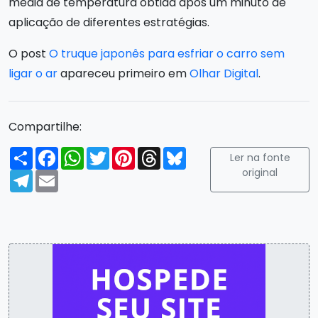
média de temperatura obtida após um minuto de
aplicação de diferentes estratégias.
O post
O truque japonês para esfriar o carro sem
ligar o ar
apareceu primeiro em
Olhar Digital
.
Compartilhe:
Compartilhar
Facebook
WhatsApp
Twitter
Pinterest
Threads
Bluesky
Ler na fonte
original
Telegram
Email