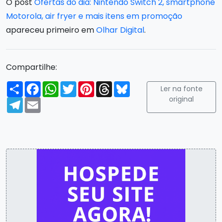
O post
Ofertas do dia: Nintendo Switch 2, smartphone
Motorola, air fryer e mais itens em promoção
apareceu primeiro em
Olhar Digital
.
Compartilhe:
Compartilhar
Facebook
WhatsApp
Twitter
Pinterest
Threads
Bluesky
Ler na fonte
original
Telegram
Email