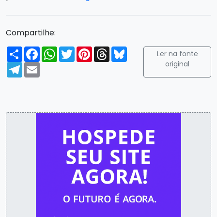
Compartilhe:
Compartilhar
Facebook
WhatsApp
Twitter
Pinterest
Threads
Bluesky
Ler na fonte
original
Telegram
Email