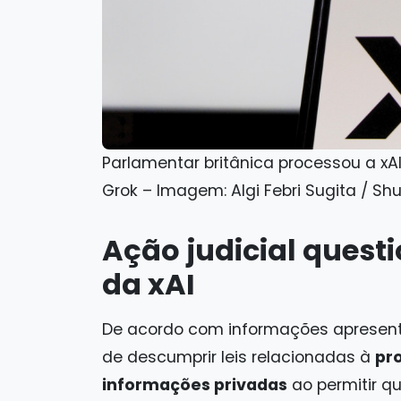
Parlamentar britânica processou a xA
Grok – Imagem: Algi Febri Sugita / Sh
Ação judicial quest
da xAI
De acordo com informações apresent
de descumprir leis relacionadas à
pr
informações privadas
ao permitir q