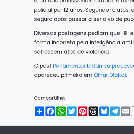
Uma das profissionais citadas erronea
policial por 12 anos. Segundo relatos,
seguro após passar a ser alvo de pub
Diversas postagens pediam que Hill e 
forma incorreta pela inteligência artif
sofressem atos de violência.
O post
Parlamentar britânica process
apareceu primeiro em
Olhar Digital
.
Compartilhe:
Compartilhar
Facebook
WhatsApp
Twitter
Pinterest
Threads
Bluesky
Tele
E