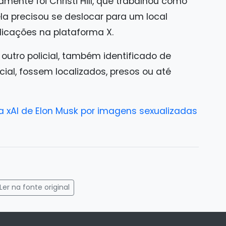
mente foi Christi Hill, que trabalhou como
 ela precisou se deslocar para um local
licações na plataforma X.
outro policial, também identificado de
icial, fossem localizados, presos ou até
a xAI de Elon Musk por imagens sexualizadas
gram
mail
Ler na fonte original