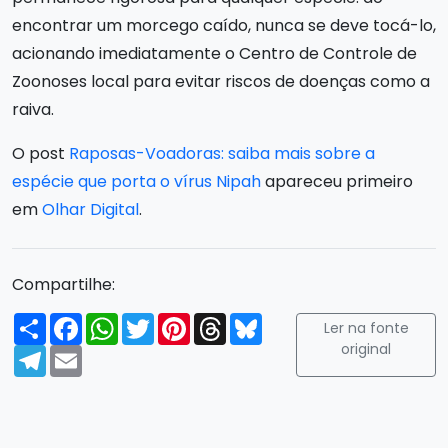
encontrar um morcego caído, nunca se deve tocá-lo,
acionando imediatamente o Centro de Controle de
Zoonoses local para evitar riscos de doenças como a
raiva.
O post
Raposas-Voadoras: saiba mais sobre a
espécie que porta o vírus Nipah
apareceu primeiro
em
Olhar Digital
.
Compartilhe:
Compartilhar
Facebook
WhatsApp
Twitter
Pinterest
Threads
Bluesky
Ler na fonte
original
Telegram
Email