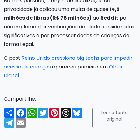
No mês passado, o órgão de fiscalização de
privacidade já aplicou uma multa de quase
14,5
milhões de libras (R$ 76 milhões)
ao
Reddit
por
não implementar verificações de idade consideradas
significativas e por processar dados de crianças de
forma ilegal.
O post
Reino Unido pressiona big techs para impedir
acesso de crianças
apareceu primeiro em
Olhar
Digital
.
Compartilhe:
Compartilhar
Facebook
WhatsApp
Twitter
Pinterest
Threads
Bluesky
Ler na fonte
original
Telegram
Email