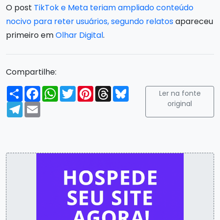
O post
TikTok e Meta teriam ampliado conteúdo
nocivo para reter usuários, segundo relatos
apareceu
primeiro em
Olhar Digital
.
Compartilhe:
Compartilhar
Facebook
WhatsApp
Twitter
Pinterest
Threads
Bluesky
Ler na fonte
original
Telegram
Email