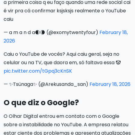
a primeira coisa q eu faço quando uma rede social cai
é vir pra cá confirmar ksjsksjs realmente o YouTube
caiu
— a m a n d a🌒🌘 (@exomytwentyfour)
February 18,
2026
Caiu o YouTube de vocês? Aqui caiu geral, seja no
celular ou na TV, que daora em, só faltava essa 🤡
pic.twitter.com/tGpq3cKnSK
— ✨Tsünaga✨ (@Arekusanda_san)
February 18, 2026
O que diz o Google?
O Olhar Digital entrou em contato com o Google
sobre a instabilidade no YouTube. A empresa relatou
estar ciente dos problemas e apresenta atualizações