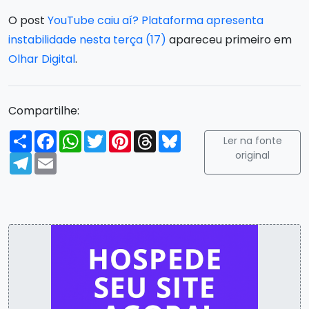
O post
YouTube caiu aí? Plataforma apresenta
instabilidade nesta terça (17)
apareceu primeiro em
Olhar Digital
.
Compartilhe:
Compartilhar
Facebook
WhatsApp
Twitter
Pinterest
Threads
Bluesky
Ler na fonte
original
Telegram
Email